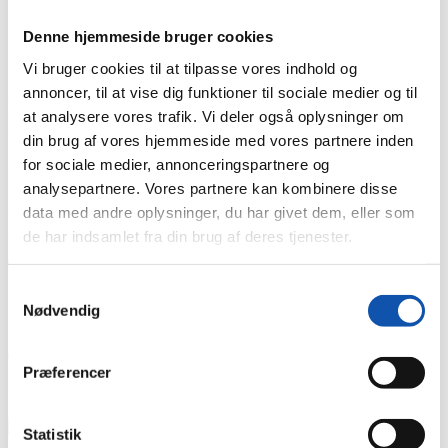
Forside
Kompetencer
Denne hjemmeside bruger cookies
Brand & Sikring
Vi bruger cookies til at tilpasse vores indhold og
annoncer, til at vise dig funktioner til sociale medier og til
Professionel sikring mod brand og
at analysere vores trafik. Vi deler også oplysninger om
tyveri
din brug af vores hjemmeside med vores partnere inden
for sociale medier, annonceringspartnere og
Med et effektivt alarmsystem installeret opnår du trygheden i at
analysepartnere. Vores partnere kan kombinere disse
kunne få hurtig hjælp, at begrænse tabet og få erstatning for det
tabte fra dit forsikringsselskab.
data med andre oplysninger, du har givet dem, eller som
de har indsamlet fra din brug af deres tjenester.
Vi er ISO-certificeret og forsikringsgodkendt til installering og
service af alle nævneværdige sikringsanlæg på markedet:
Samtykkevalg
Vedr. brandsikring: ABA, ABV, AVA og ABDL
Nødvendig
Vedr. tyverisikring: AIA, ADK og TVO/ITV
Og gennem årene har vi opnået betydelig erfaring med
Præferencer
projektering, installation og
serviceeftersyn
af alarmanlæg hos
både private, erhvervs- og industrivirksomheder.
Statistik