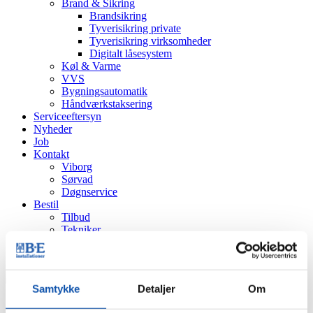
Brand & Sikring
Brandsikring
Tyverisikring private
Tyverisikring virksomheder
Digitalt låsesystem
Køl & Varme
VVS
Bygningsautomatik
Håndværkstaksering
Serviceeftersyn
Nyheder
Job
Kontakt
Viborg
Sørvad
Døgnservice
Bestil
Tilbud
Tekniker
Eftersyn
Produkt
Samtykke
Detaljer
Om
Du er her: